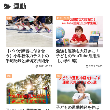
運動
運動
勉強・知育
勉強も運動も大好きに！
【パパが練習に付き合
子どものYouTube活用法
う】小学校体力テストの
【小学生編】
平均記録と練習方法紹介
2021.03.03
2021.03.27
運動
運動
子どもの運動神経を伸ば