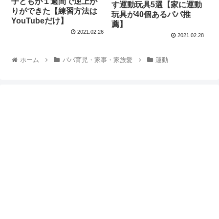
子どもが１週間で逆上が
す運動玩具5選【家に運動
りができた【練習方法は
玩具が40個あるパパ推
YouTubeだけ】
薦】
2021.02.26
2021.02.28
ホーム
パパ育児・家事・家族愛
運動