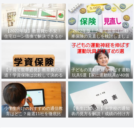
【2022年版】教育費が不安！
2022年版！子育て世帯は自動
住宅ローン借換で解決できるか
車保険の見直しを検討しましょ
もしれません
う
【子育て世帯必見】教育費の王
子どもの運動神経を伸ばす運動
道！学資保険は比較して決める
玩具5選【家に運動玩具が40個
べき
あるパパ推薦】
小学生向けのおすすめの通信教
【先生に聞いた】中学校の通知
育はどこ？厳選11社を徹底比
表の見方を解説！成績の付け方
較！
も暴露！