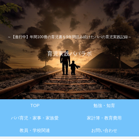
～【進行中】年間100冊の育児書を9年間読み続けたパパの育児実践記録～
育児実践パパラボ
TOP
勉強・知育
パパ育児・家事・家族愛
家計簿・教育費用
教員・学校関連
お問い合わせ