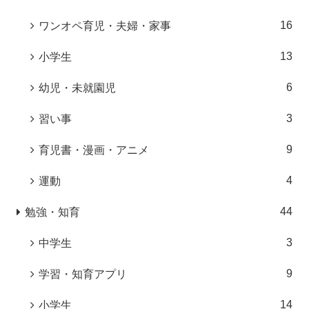
16
ワンオペ育児・夫婦・家事
13
小学生
6
幼児・未就園児
3
習い事
9
育児書・漫画・アニメ
4
運動
44
勉強・知育
3
中学生
9
学習・知育アプリ
14
小学生