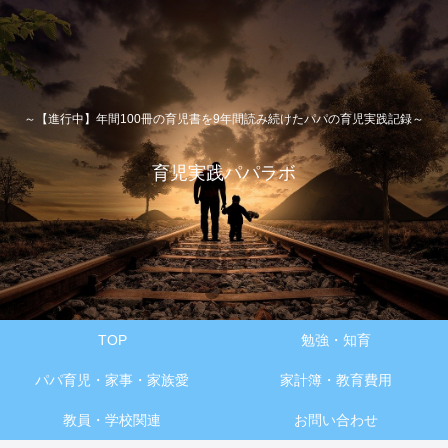
～【進行中】年間100冊の育児書を9年間読み続けたパパの育児実践記録～
育児実践パパラボ
TOP
勉強・知育
パパ育児・家事・家族愛
家計簿・教育費用
教員・学校関連
お問い合わせ