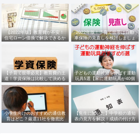
【2022年版】教育費が不安！
2022年版！子育て世帯は自動
住宅ローン借換で解決できるか
車保険の見直しを検討しましょ
もしれません
う
【子育て世帯必見】教育費の王
子どもの運動神経を伸ばす運動
道！学資保険は比較して決める
玩具5選【家に運動玩具が40個
べき
あるパパ推薦】
小学生向けのおすすめの通信教
【先生に聞いた】中学校の通知
育はどこ？厳選11社を徹底比
表の見方を解説！成績の付け方
較！
も暴露！