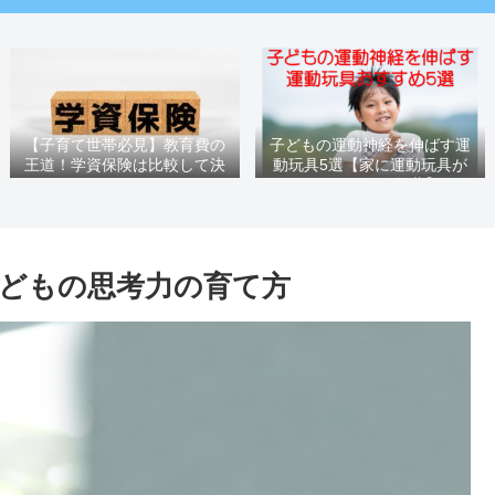
族愛
【子育て世帯必見】教育費の
子どもの運動神経を伸ばす運
王道！学資保険は比較して決
動玩具5選【家に運動玩具が
めるべき
40個あるパパ推薦】
どもの思考力の育て方