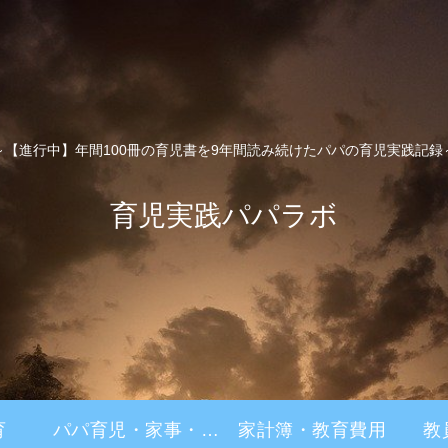
～【進行中】年間100冊の育児書を9年間読み続けたパパの育児実践記録
育児実践パパラボ
育
パパ育児・家事・家
家計簿・教育費用
教