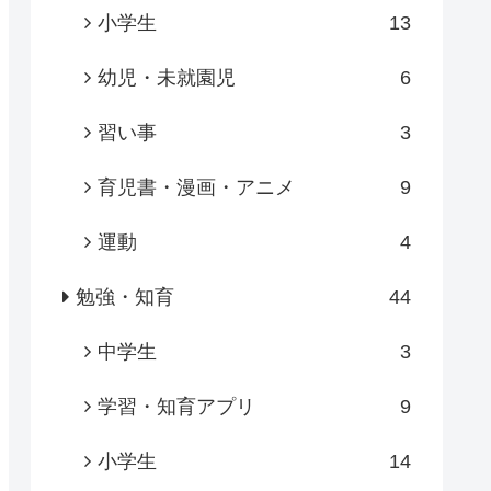
小学生
13
幼児・未就園児
6
習い事
3
育児書・漫画・アニメ
9
運動
4
勉強・知育
44
中学生
3
学習・知育アプリ
9
小学生
14