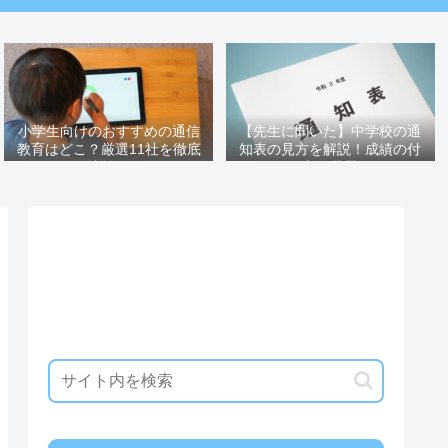
小学生向けのおすすめの通信
【先生に聞いた】中学校の通
教育はどこ？厳選11社を徹底
知表の見方を解説！成績の付
比較！
け方も暴露！