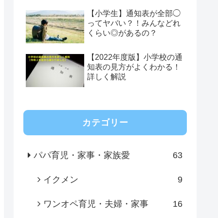
【小学生】通知表が全部◯
ってヤバい？！みんなどれ
くらい◎があるの？
【2022年度版】小学校の通
知表の見方がよくわかる！
詳しく解説
カテゴリー
パパ育児・家事・家族愛
63
イクメン
9
ワンオペ育児・夫婦・家事
16