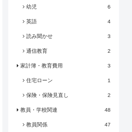
幼児
6
英語
4
読み聞かせ
3
通信教育
2
家計簿・教育費用
3
住宅ローン
1
保険・保険見直し
2
教員・学校関連
48
教員関係
47