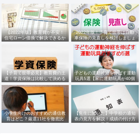
【2022年版】教育費が不安！
2022年版！子育て世帯は自動
住宅ローン借換で解決できるか
車保険の見直しを検討しましょ
もしれません
う
【子育て世帯必見】教育費の王
子どもの運動神経を伸ばす運動
道！学資保険は比較して決める
玩具5選【家に運動玩具が40個
べき
あるパパ推薦】
小学生向けのおすすめの通信教
【先生に聞いた】中学校の通知
育はどこ？厳選11社を徹底比
表の見方を解説！成績の付け方
較！
も暴露！