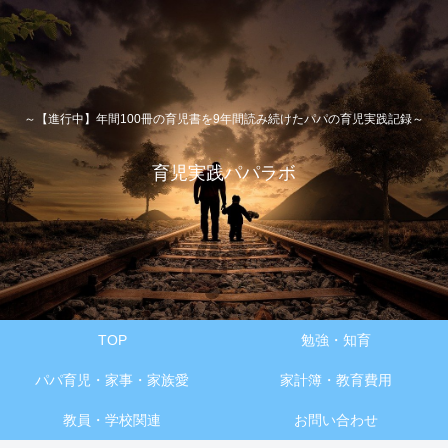
～【進行中】年間100冊の育児書を9年間読み続けたパパの育児実践記録～
育児実践パパラボ
TOP
勉強・知育
パパ育児・家事・家族愛
家計簿・教育費用
教員・学校関連
お問い合わせ