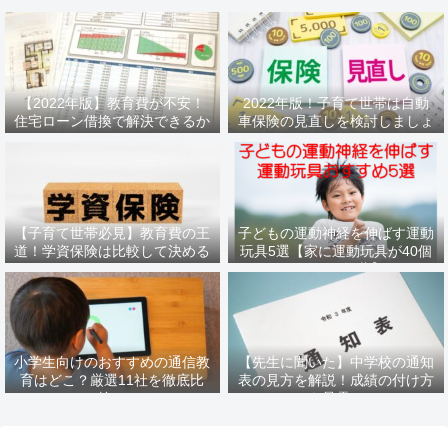
【2022年版】教育費が不安！
2022年版！子育て世帯は自動
住宅ローン借換で解決できるか
車保険の見直しを検討しましょ
もしれません
う
【子育て世帯必見】教育費の王
子どもの運動神経を伸ばす運動
道！学資保険は比較して決める
玩具5選【家に運動玩具が40個
べき
あるパパ推薦】
小学生向けのおすすめの通信教
【先生に聞いた】中学校の通知
育はどこ？厳選11社を徹底比
表の見方を解説！成績の付け方
較！
も暴露！