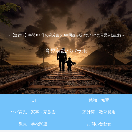
～【進行中】年間100冊の育児書を9年間読み続けたパパの育児実践記録～
育児実践パパラボ
TOP
勉強・知育
パパ育児・家事・家族愛
家計簿・教育費用
教員・学校関連
お問い合わせ