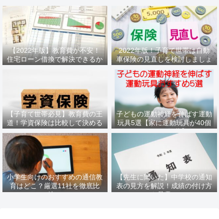
【2022年版】教育費が不安！
2022年版！子育て世帯は自動
住宅ローン借換で解決できるか
車保険の見直しを検討しましょ
もしれません
う
【子育て世帯必見】教育費の王
子どもの運動神経を伸ばす運動
道！学資保険は比較して決める
玩具5選【家に運動玩具が40個
べき
あるパパ推薦】
小学生向けのおすすめの通信教
【先生に聞いた】中学校の通知
育はどこ？厳選11社を徹底比
表の見方を解説！成績の付け方
較！
も暴露！