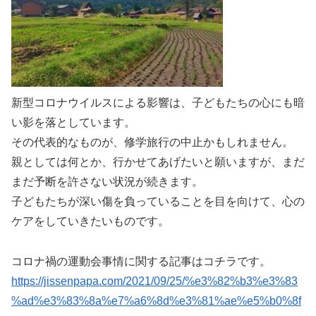
新型コロナウイルスによる影響は、子どもたちの心にも暗
い影を落としています。
その代表的なものが、修学旅行の中止かもしれません。
親としては何とか、行かせてあげたいと願いますが、まだ
まだ予断を許さない状況が続きます。
子どもたちが深い傷を負っていることを目を向けて、心の
ケアをしていきたいものです。
コロナ禍の運動会事情に関する記事はコチラです。
https://jissenpapa.com/2021/09/25/%e3%82%b3%e3%83
%ad%e3%83%8a%e7%a6%8d%e3%81%ae%e5%b0%8f