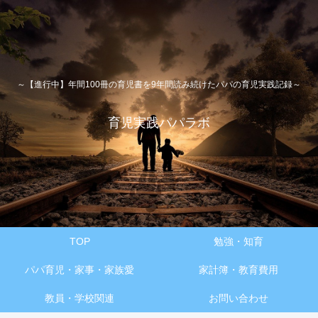
～【進行中】年間100冊の育児書を9年間読み続けたパパの育児実践記録～
育児実践パパラボ
TOP
勉強・知育
パパ育児・家事・家族愛
家計簿・教育費用
教員・学校関連
お問い合わせ