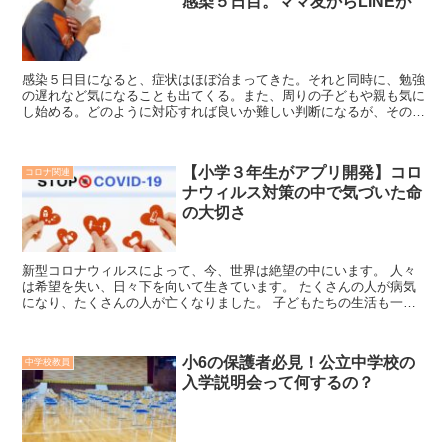
感染５日目。ママ友からLINEが
感染５日目になると、症状はほぼ治まってきた。それと同時に、勉強
の遅れなど気になることも出てくる。また、周りの子どもや親も気に
し始める。どのように対応すれば良いか難しい判断になるが、その時
は学校の様子を聞いてみるとよいと思う。先生に子どものクラスの様
子を聞くと安心できますよ。
【小学３年生がアプリ開発】コロ
コロナ関連
ナウィルス対策の中で気づいた命
の大切さ
新型コロナウィルスによって、今、世界は絶望の中にいます。 人々
は希望を失い、日々下を向いて生きています。 たくさんの人が病気
になり、たくさんの人が亡くなりました。 子どもたちの生活も一変
しました。 約３か月に渡る休校。 友...
小6の保護者必見！公立中学校の
中学校教員
入学説明会って何するの？