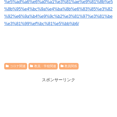
%e5%ad%a6%e6%a0%a1%e3%81%ae%e9%81%8b%e5
%8b%95%e4%bc%9a%e4%ba%8b%e6%83%85%e3%82
%92%e6%9a%b4%e9%9c%b2%e3%81%97%e3%81%be
%e3%81%99%ef%bc%81%e5%bb%b6/
コロナ関連
教員・学校関連
教員関係
スポンサーリンク