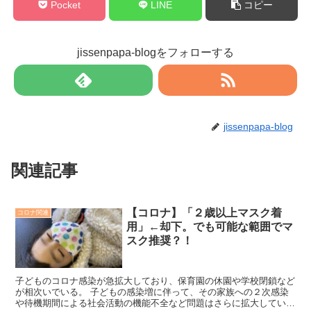
Pocket
LINE
コピー
jissenpapa-blogをフォローする
jissenpapa-blog
関連記事
【コロナ】「２歳以上マスク着
コロナ関連
用」←却下。でも可能な範囲でマ
スク推奨？！
子どものコロナ感染が急拡大しており、保育園の休園や学校閉鎖など
が相次いでいる。 子どもの感染増に伴って、その家族への２次感染
や待機期間による社会活動の機能不全など問題はさらに拡大してい