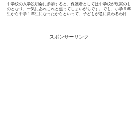
中学校の入学説明会に参加すると、保護者としては中学校が現実のも
のとなり、一気にあれこれと焦ってしまいがちです。でも、小学６年
生から中学１年生になったからといって、子どもが急に変わるわけで
はありません。周りがうろたえずに、子どもの成長を温かく見守って
あげましょう。友達や先生に恵まれたよい中学校生活が送れることを
願っています。
スポンサーリンク