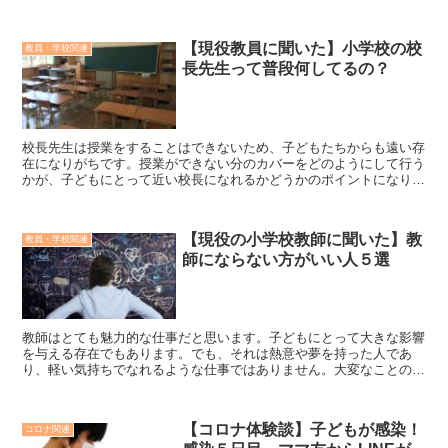
る。 そこで、令和４年２月４日、後藤厚生労働...
【現役教員に聞いた】小学校の校
教員・学校関連
長先生って普段何してるの？
校長先生は授業をすることはできないため、子どもたちからも遠い存
在になりがちです。授業ができない分のカバーをどのようにして行う
かが、子どもにとって近い校長になれるかどうかのポイントになりま
す。もちろん、教員にとってはまた違う判断基準があると思います
が、親としては子どもとの距離が近くてコミュニケーションを取って
くれる校長先生が安心できるのではないでしょうか。
【現役の小学校教師に聞いた】教
教員・学校関連
師にならない方がいい人５選
教師はとても魅力的な仕事だと思います。子どもにとって大きな影響
を与える存在でもあります。でも、それは熱意や夢を持った人であ
り、軽い気持ちでなれるような仕事ではありません。大変なことの連
続だと思いますが、情熱のある方が教師になって、多くの子どもたち
に夢や希望を与えてほしいです。
【コロナ体験談】子どもが感染！
コロナ関連