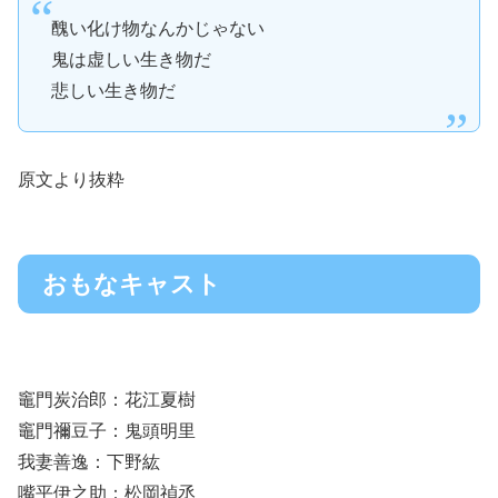
醜い化け物なんかじゃない
鬼は虚しい生き物だ
悲しい生き物だ
原文より抜粋
おもなキャスト
竈門炭治郎：花江夏樹
竈門禰豆子：鬼頭明里
我妻善逸：下野紘
嘴平伊之助：松岡禎丞