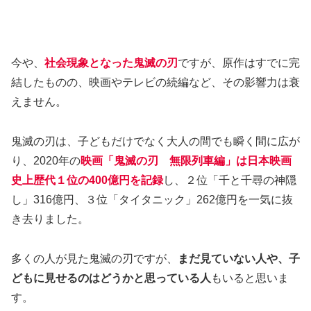
今や、
社会現象となった鬼滅の刃
ですが、原作はすでに完
結したものの、映画やテレビの続編など、その影響力は衰
えません。
鬼滅の刃は、子どもだけでなく大人の間でも瞬く間に広が
り、2020年の
映画「鬼滅の刃 無限列車編」は日本映画
史上歴代１位の400億円を記録
し、２位「千と千尋の神隠
し」316億円、３位「タイタニック」262億円を一気に抜
き去りました。
多くの人が見た鬼滅の刃ですが、
まだ見ていない人や、子
どもに見せるのはどうかと思っている人
もいると思いま
す。