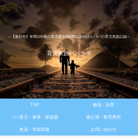
～【進行中】年間100冊の育児書を9年間読み続けたパパの育児実践記録～
育児実践パパラボ
TOP
勉強・知育
パパ育児・家事・家族愛
家計簿・教育費用
教員・学校関連
お問い合わせ