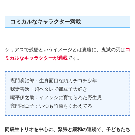
コミカルなキャラクター満載
シリアスで残酷というイメージとは裏腹に、鬼滅の刃は
コ
ミカルなキャラクターが満載
です。
竈門炭治郎：生真面目な頭カチコチ少年
我妻善逸：超ヘタレで禰豆子大好き
嘴平伊之助：イノシシに育てられた野生児
竈門禰豆子：いつも竹筒をくわえてる
同級生トリオを中心に、緊張と緩和の連続で、子どもたち