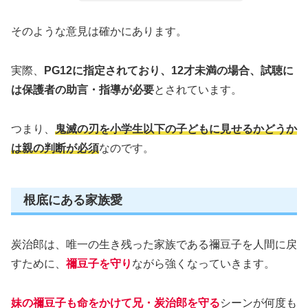
そのような意見は確かにあります。
実際、
PG12に指定されており、12才未満の場合、試聴に
は保護者の助言・指導が必要
とされています。
つまり、
鬼滅の刃を小学生以下の子どもに見せるかどうか
は親の判断が必須
なのです。
根底にある家族愛
炭治郎は、唯一の生き残った家族である禰豆子を人間に戻
すために、
禰豆子を守り
ながら強くなっていきます。
妹の禰豆子も命をかけて兄・炭治郎を守る
シーンが何度も