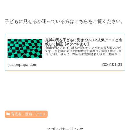
子どもに見せるか迷っている方はこちらをご覧ください。
鬼滅の刃を子どもに見せていい？人気アニメと比
較して検証【ネタバレあり】
鬼滅の刃と言えば、誰もが聞いたことがある大人気マンガ
です。 単行本の売り上げ部数は日本歴代７位の１億５，０
００万部。 さらに、2020年に放映された映画「鬼滅の刃
無限列車編」は、興行収入歴代No. 1の４３０億円を記録す
るなど、...
jissenpapa.com
2022.01.31
育児書・漫画・アニメ
スポンサーリンク