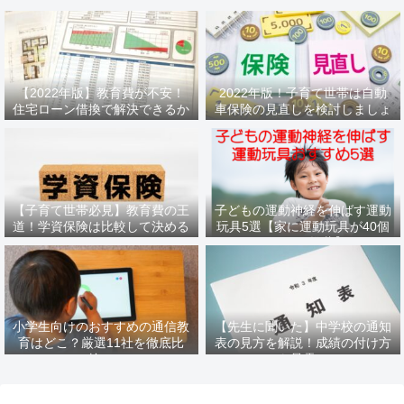
【2022年版】教育費が不安！
2022年版！子育て世帯は自動
住宅ローン借換で解決できるか
車保険の見直しを検討しましょ
もしれません
う
【子育て世帯必見】教育費の王
子どもの運動神経を伸ばす運動
道！学資保険は比較して決める
玩具5選【家に運動玩具が40個
べき
あるパパ推薦】
小学生向けのおすすめの通信教
【先生に聞いた】中学校の通知
育はどこ？厳選11社を徹底比
表の見方を解説！成績の付け方
較！
も暴露！