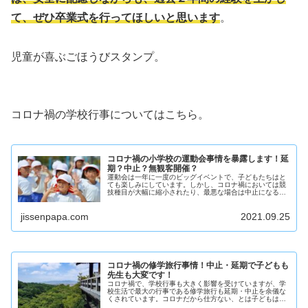
て、ぜひ卒業式を行ってほしいと思います
。
児童が喜ぶごほうびスタンプ。
コロナ禍の学校行事についてはこちら。
コロナ禍の小学校の運動会事情を暴露します！延
期？中止？無観客開催？
運動会は一年に一度のビッグイベントで、子どもたちはと
ても楽しみにしています。しかし、コロナ禍においては競
技種目が大幅に縮小されたり、最悪な場合は中止になるな
どの大きな影響を受けています。保護者の観覧者数も制限
されていますが、これまでと変わらず親としては大きな声
jissenpapa.com
2021.09.25
援を送ってあげたいものです。
コロナ禍の修学旅行事情！中止・延期で子どもも
先生も大変です！
コロナ禍で、学校行事も大きく影響を受けていますが、学
校生活で最大の行事である修学旅行も延期・中止を余儀な
くされています。コロナだから仕方ない、とは子どもは割
り切ることができません。コロナ禍での修学旅行事情につ