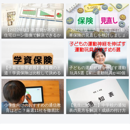
【2022年版】教育費が不安！
2022年版！子育て世帯は自動
住宅ローン借換で解決できるか
車保険の見直しを検討しましょ
もしれません
う
【子育て世帯必見】教育費の王
子どもの運動神経を伸ばす運動
道！学資保険は比較して決める
玩具5選【家に運動玩具が40個
べき
あるパパ推薦】
小学生向けのおすすめの通信教
【先生に聞いた】中学校の通知
育はどこ？厳選11社を徹底比
表の見方を解説！成績の付け方
較！
も暴露！