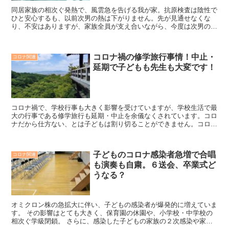
同居家族の相次ぐ発熱で、風雲急を告げる我が家。抗原検査は陰性で
ひと安心するも、以前次男の熱は下がりません。先が見通せなくな
り、不安はありますが、家族全員が支え合いながら、今度は次男の体
調管理に気を付けていきたいです。
コロナ禍の修学旅行事情！中止・
コロナ関連
延期で子どもも先生も大変です！
コロナ禍で、学校行事も大きく影響を受けていますが、学校生活で最
大の行事である修学旅行も延期・中止を余儀なくされています。コロ
ナだから仕方ない、とは子どもは割り切ることができません。コロナ
禍での修学旅行事情について解説します。
子どものコロナ感染者急増で合唱
コロナ関連
も演奏も自粛。６送会、卒業式ど
うなる？
オミクロン株の急拡大に伴い、子どもの感染者が爆発的に増えていま
す。 その影響はとても大きく、保育園の休園や、小学校・中学校の
相次ぐ学級閉鎖。 さらに、感染した子どもの家族の２次感染や家族