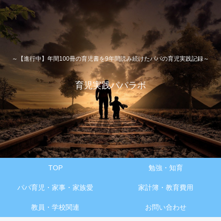
～【進行中】年間100冊の育児書を9年間読み続けたパパの育児実践記録～
育児実践パパラボ
TOP
勉強・知育
パパ育児・家事・家族愛
家計簿・教育費用
教員・学校関連
お問い合わせ