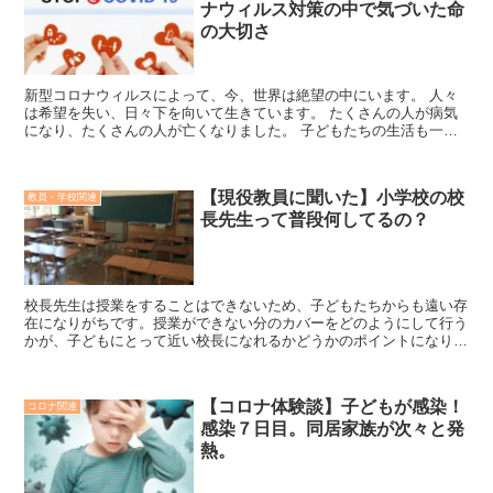
ナウィルス対策の中で気づいた命
の大切さ
新型コロナウィルスによって、今、世界は絶望の中にいます。 人々
は希望を失い、日々下を向いて生きています。 たくさんの人が病気
になり、たくさんの人が亡くなりました。 子どもたちの生活も一変
しました。 約３か月に渡る休校。 友...
【現役教員に聞いた】小学校の校
教員・学校関連
長先生って普段何してるの？
校長先生は授業をすることはできないため、子どもたちからも遠い存
在になりがちです。授業ができない分のカバーをどのようにして行う
かが、子どもにとって近い校長になれるかどうかのポイントになりま
す。もちろん、教員にとってはまた違う判断基準があると思います
が、親としては子どもとの距離が近くてコミュニケーションを取って
くれる校長先生が安心できるのではないでしょうか。
【コロナ体験談】子どもが感染！
コロナ関連
感染７日目。同居家族が次々と発
熱。